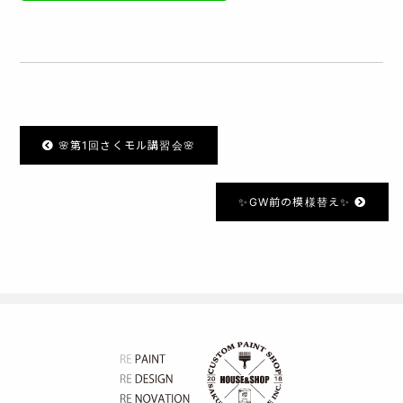
🌸第1回さくモル講習会🌸
✨GW前の模様替え✨