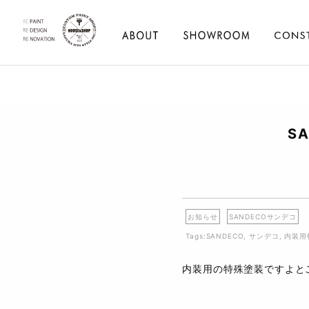
S
お知らせ
SANDECOサンデコ
Tags:
SANDECO
,
サンデコ
,
内装用
内装用の特殊塗装ですよと