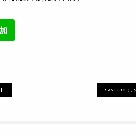
編】
SANDECO（