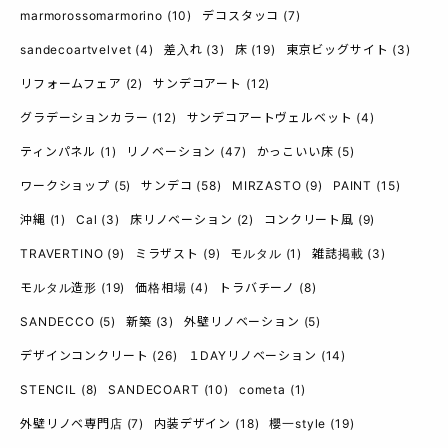
marmorossomarmorino
(10)
デコスタッコ
(7)
sandecoartvelvet
(4)
差入れ
(3)
床
(19)
東京ビッグサイト
(3)
リフォームフェア
(2)
サンデコアート
(12)
グラデーションカラー
(12)
サンデコアートヴェルベット
(4)
ティンパネル
(1)
リノベーション
(47)
かっこいい床
(5)
ワークショップ
(5)
サンデコ
(58)
MIRZASTO
(9)
PAINT
(15)
沖縄
(1)
Cal
(3)
床リノベーション
(2)
コンクリート風
(9)
TRAVERTINO
(9)
ミラザスト
(9)
モルタル
(1)
雑誌掲載
(3)
モルタル造形
(19)
価格相場
(4)
トラバチーノ
(8)
SANDECCO
(5)
新築
(3)
外壁リノベーション
(5)
デザインコンクリート
(26)
１DAYリノベーション
(14)
STENCIL
(8)
SANDECOART
(10)
cometa
(1)
外壁リノベ専門店
(7)
内装デザイン
(18)
櫻一style
(19)