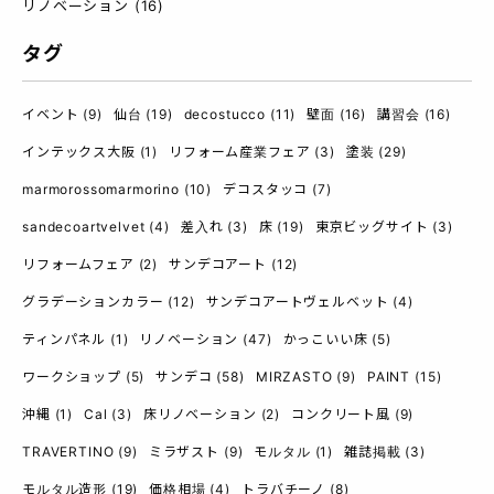
リノベーション
(16)
タグ
イベント
(9)
仙台
(19)
decostucco
(11)
壁面
(16)
講習会
(16)
インテックス大阪
(1)
リフォーム産業フェア
(3)
塗装
(29)
marmorossomarmorino
(10)
デコスタッコ
(7)
sandecoartvelvet
(4)
差入れ
(3)
床
(19)
東京ビッグサイト
(3)
リフォームフェア
(2)
サンデコアート
(12)
グラデーションカラー
(12)
サンデコアートヴェルベット
(4)
ティンパネル
(1)
リノベーション
(47)
かっこいい床
(5)
ワークショップ
(5)
サンデコ
(58)
MIRZASTO
(9)
PAINT
(15)
沖縄
(1)
Cal
(3)
床リノベーション
(2)
コンクリート風
(9)
TRAVERTINO
(9)
ミラザスト
(9)
モルタル
(1)
雑誌掲載
(3)
モルタル造形
(19)
価格相場
(4)
トラバチーノ
(8)