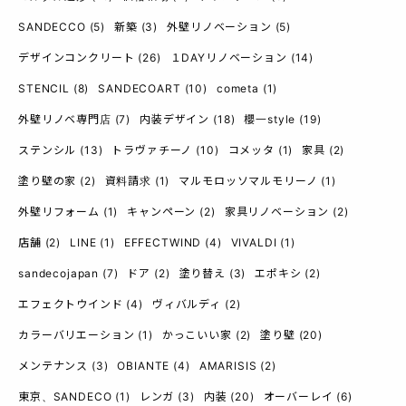
SANDECCO
(5)
新築
(3)
外壁リノベーション
(5)
デザインコンクリート
(26)
１DAYリノベーション
(14)
STENCIL
(8)
SANDECOART
(10)
cometa
(1)
外壁リノベ専門店
(7)
内装デザイン
(18)
櫻一style
(19)
ステンシル
(13)
トラヴァチーノ
(10)
コメッタ
(1)
家具
(2)
塗り壁の家
(2)
資料請求
(1)
マルモロッソマルモリーノ
(1)
外壁リフォーム
(1)
キャンペーン
(2)
家具リノベーション
(2)
店舗
(2)
LINE
(1)
EFFECTWIND
(4)
VIVALDI
(1)
sandecojapan
(7)
ドア
(2)
塗り替え
(3)
エポキシ
(2)
エフェクトウインド
(4)
ヴィバルディ
(2)
カラーバリエーション
(1)
かっこいい家
(2)
塗り壁
(20)
メンテナンス
(3)
OBIANTE
(4)
AMARISIS
(2)
東京、SANDECO
(1)
レンガ
(3)
内装
(20)
オーバーレイ
(6)