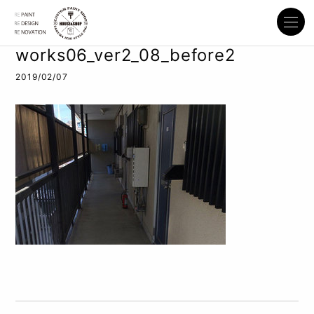
works06_ver2_08_before2
2019/02/07