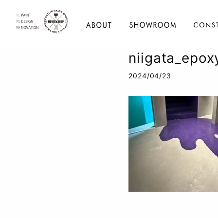
niigata_epox
2024/04/23