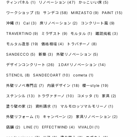
ティンパネル
(1)
リノベーション
(47)
かっこいい床
(5)
ワークショップ
(5)
サンデコ
(58)
MIRZASTO
(9)
PAINT
(15)
沖縄
(1)
Cal
(3)
床リノベーション
(2)
コンクリート風
(9)
TRAVERTINO
(9)
ミラザスト
(9)
モルタル
(1)
雑誌掲載
(3)
モルタル造形
(19)
価格相場
(4)
トラバチーノ
(8)
SANDECCO
(5)
新築
(3)
外壁リノベーション
(5)
デザインコンクリート
(26)
１DAYリノベーション
(14)
STENCIL
(8)
SANDECOART
(10)
cometa
(1)
外壁リノベ専門店
(7)
内装デザイン
(18)
櫻一style
(19)
ステンシル
(13)
トラヴァチーノ
(10)
コメッタ
(1)
家具
(2)
塗り壁の家
(2)
資料請求
(1)
マルモロッソマルモリーノ
(1)
外壁リフォーム
(1)
キャンペーン
(2)
家具リノベーション
(2)
店舗
(2)
LINE
(1)
EFFECTWIND
(4)
VIVALDI
(1)