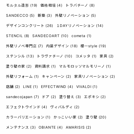
モルタル造形
(19)
価格相場
(4)
トラバチーノ
(8)
SANDECCO
(5)
新築
(3)
外壁リノベーション
(5)
デザインコンクリート
(26)
１DAYリノベーション
(14)
STENCIL
(8)
SANDECOART
(10)
cometa
(1)
外壁リノベ専門店
(7)
内装デザイン
(18)
櫻一style
(19)
ステンシル
(13)
トラヴァチーノ
(10)
コメッタ
(1)
家具
(2)
塗り壁の家
(2)
資料請求
(1)
マルモロッソマルモリーノ
(1)
外壁リフォーム
(1)
キャンペーン
(2)
家具リノベーション
(2)
店舗
(2)
LINE
(1)
EFFECTWIND
(4)
VIVALDI
(1)
sandecojapan
(7)
ドア
(2)
塗り替え
(3)
エポキシ
(2)
エフェクトウインド
(4)
ヴィバルディ
(2)
カラーバリエーション
(1)
かっこいい家
(2)
塗り壁
(20)
メンテナンス
(3)
OBIANTE
(4)
AMARISIS
(2)