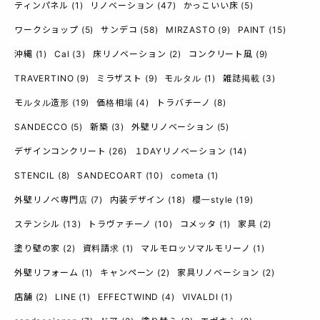
ティンパネル
(1)
リノベーション
(47)
かっこいい床
(5)
ワークショップ
(5)
サンデコ
(58)
MIRZASTO
(9)
PAINT
(15)
沖縄
(1)
Cal
(3)
床リノベーション
(2)
コンクリート風
(9)
TRAVERTINO
(9)
ミラザスト
(9)
モルタル
(1)
雑誌掲載
(3)
モルタル造形
(19)
価格相場
(4)
トラバチーノ
(8)
SANDECCO
(5)
新築
(3)
外壁リノベーション
(5)
デザインコンクリート
(26)
１DAYリノベーション
(14)
STENCIL
(8)
SANDECOART
(10)
cometa
(1)
外壁リノベ専門店
(7)
内装デザイン
(18)
櫻一style
(19)
ステンシル
(13)
トラヴァチーノ
(10)
コメッタ
(1)
家具
(2)
塗り壁の家
(2)
資料請求
(1)
マルモロッソマルモリーノ
(1)
外壁リフォーム
(1)
キャンペーン
(2)
家具リノベーション
(2)
店舗
(2)
LINE
(1)
EFFECTWIND
(4)
VIVALDI
(1)